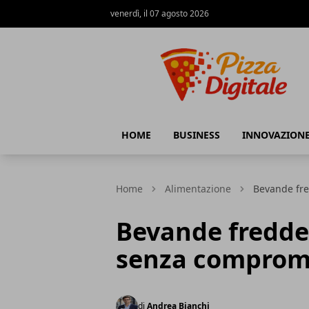
venerdì, il 07 agosto 2026
PizzaDigitale.it
HOME
BUSINESS
INNOVAZION
Home
Alimentazione
Bevande fre
Bevande fredde:
senza comprome
di
Andrea Bianchi