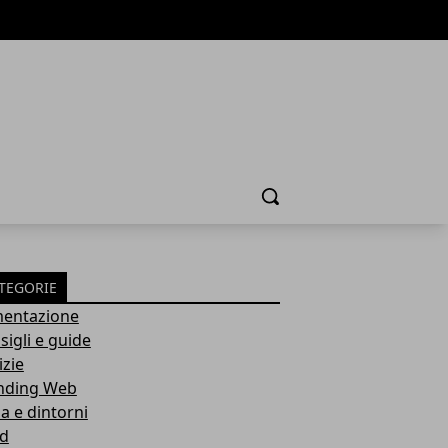
Cerca
TEGORIE
mentazione
sigli e guide
izie
nding Web
a e dintorni
d