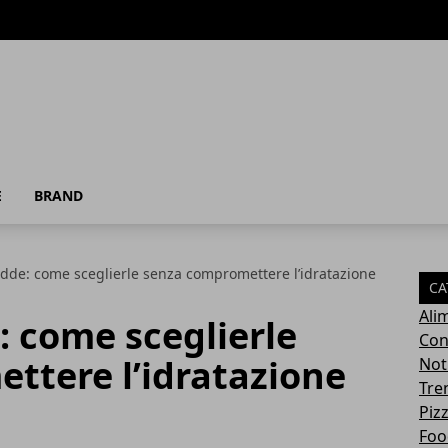
E
BRAND
dde: come sceglierle senza compromettere l’idratazione
CA
Ali
 come sceglierle
Con
ttere l’idratazione
Not
Tre
Pizz
Foo