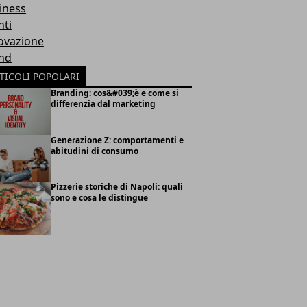
iness
nti
ovazione
nd
TICOLI POPOLARI
Branding: cos&#039;è e come si
differenzia dal marketing
Generazione Z: comportamenti e
abitudini di consumo
Pizzerie storiche di Napoli: quali
sono e cosa le distingue