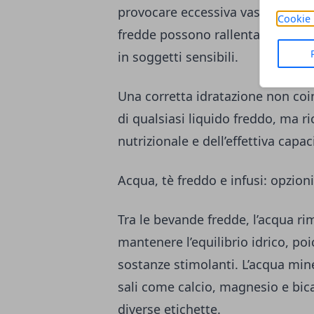
provocare eccessiva vasocostriz
Cookie 
fredde possono rallentare tempo
in soggetti sensibili.
Una corretta idratazione non coi
di qualsiasi liquido freddo, ma r
nutrizionale e dell’effettiva capac
Acqua, tè freddo e infusi: opzioni
Tra le bevande fredde, l’acqua ri
mantenere l’equilibrio idrico, po
sostanze stimolanti. L’acqua mine
sali come calcio, magnesio e bica
diverse etichette.