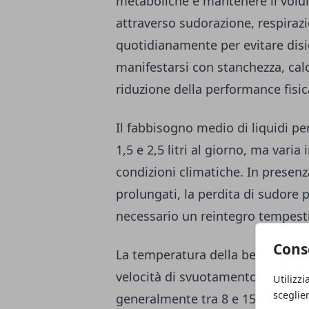
metaboliche e mantenere il volu
attraverso sudorazione, respira
quotidianamente per evitare dis
manifestarsi con stanchezza, calo
riduzione della performance fisic
Il fabbisogno medio di liquidi pe
1,5 e 2,5 litri al giorno, ma varia i
condizioni climatiche. In presenz
prolungati, la perdita di sudore 
necessario un reintegro tempest
Cons
La temperatura della bevanda infl
velocità di svuotamento gastrico
Utilizzi
sceglie
generalmente tra 8 e 15 °C, favo