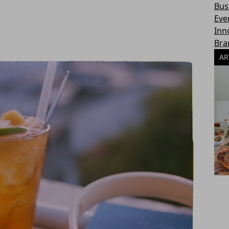
Bus
Eve
Inn
Bra
AR