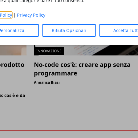
re a quali categorie dare il tuo consenso.
Policy
|
Privacy Policy
Personalizza
Rifiuta Opzionali
Accetta Tut
INNOVAZIONE
prodotto
No-code cos'è: creare app senza
programmare
Annalisa Biasi
: cos'è e da