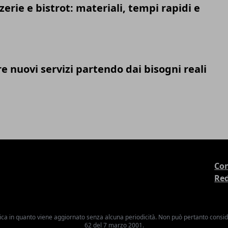
zerie e bistrot: materiali, tempi rapidi e
 nuovi servizi partendo dai bisogni reali
Con
Re
ica in quanto viene aggiornato senza alcuna periodicità. Non può pertanto consider
62 del 7 marzo 2001.