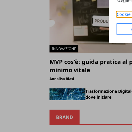
sceglie
Cookie 
INNOVAZIONE
MVP cos'è: guida pratica al 
minimo vitale
Annalisa Biasi
Trasformazione Digitale
dove iniziare
BRAND