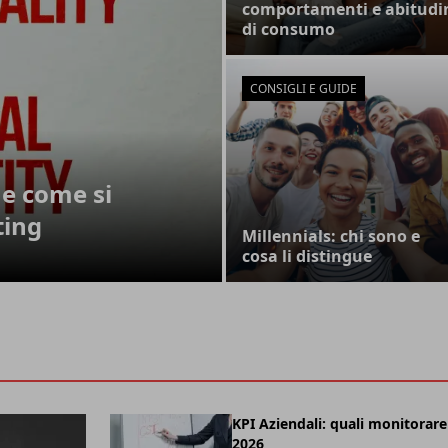
comportamenti e abitudi
di consumo
CONSIGLI E GUIDE
e come si
ting
Millennials: chi sono e
cosa li distingue
KPI Aziendali: quali monitorare
2026