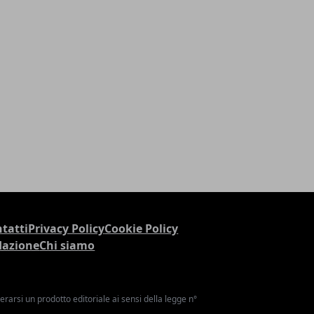
tatti
Privacy Policy
Cookie Policy
dazione
Chi siamo
arsi un prodotto editoriale ai sensi della legge n°