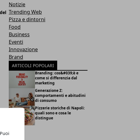
Notizie
Trending Web
del
Pizza e dintorni
Food
Business
Eventi
Innovazione
Brand
ARTICOLI POPOLARI
Branding: cos&#039;è e
come si differenzia dal
marketing
Generazione Z:
comportamenti e abitudini
di consumo
Pizzerie storiche di Napoli:
quali sono e cosa le
distingue
 Puoi