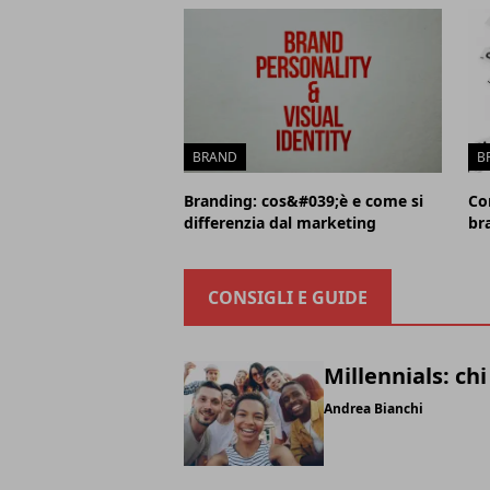
BRAND
B
Branding: cos&#039;è e come si
Co
differenzia dal marketing
bra
CONSIGLI E GUIDE
Millennials: chi
Andrea Bianchi