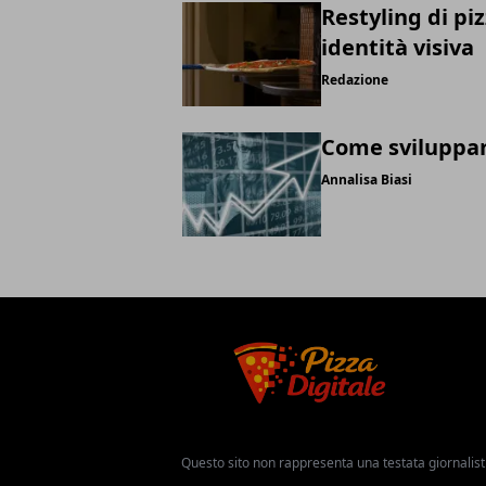
Restyling di piz
identità visiva
Redazione
Come sviluppare
Annalisa Biasi
Questo sito non rappresenta una testata giornalist