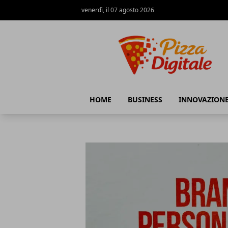
venerdì, il 07 agosto 2026
PizzaDigitale.it
HOME
BUSINESS
INNOVAZION
PizzaDigitale.it
Articoli in Evidenza