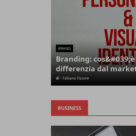
BRAND
Branding: cos&#039;è 
differenzia dal marke
di
- Fabiana Fissore
BUSINESS