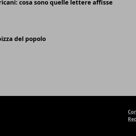
icani: cosa sono quelle lettere affisse
 pizza del popolo
Con
Re