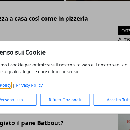
zza a casa così come in pizzeria
CAT
Alim
Consi
enso sui Cookie
asa: facile tramite gli ingredienti sui
Notiz
Tren
amo i cookie per ottimizzare il nostro sito web e il nostro servizio.
Pizza
re a quali categorie dare il tuo consenso.
Food
Busi
Policy
|
Privacy Policy
ria, un trucco per una pizza perfetta
Event
Inno
Personalizza
Rifiuta Opzionali
Accetta Tut
Bran
ART
iato il pane Batbout?