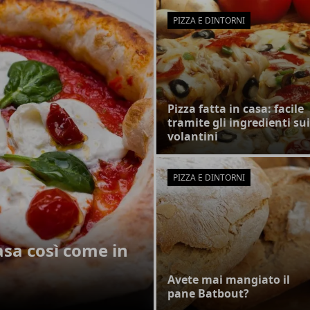
PIZZA E DINTORNI
Pizza fatta in casa: facile
tramite gli ingredienti sui
volantini
PIZZA E DINTORNI
asa così come in
Avete mai mangiato il
pane Batbout?