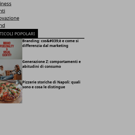
iness
nti
ovazione
nd
TICOLI POPOLARI
Branding: cos&#039;è e come si
differenzia dal marketing
Generazione Z: comportamenti e
abitudini di consumo
Pizzerie storiche di Napoli: quali
sono e cosa le distingue