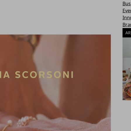
Bus
Eve
Inn
Bra
AR