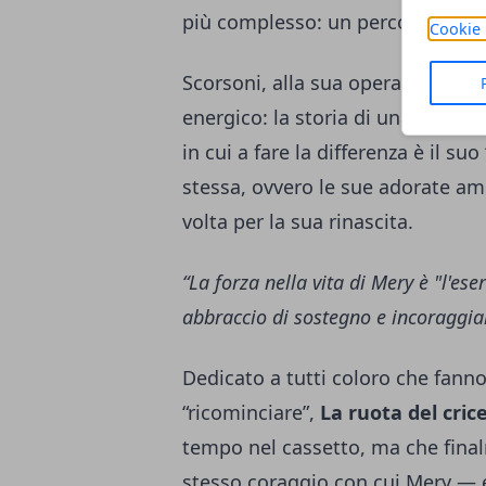
più complesso: un percorso fatto
Cookie 
Scorsoni, alla sua opera prima, r
energico: la storia di una donna
in cui a fare la differenza è il su
stessa, ovvero le sue adorate am
volta per la sua rinascita.
“La forza nella vita di Mery è "l'ese
abbraccio di sostegno e incoraggia
Dedicato a tutti coloro che fanno
“ricominciare”,
La ruota del cric
tempo nel cassetto, ma che final
stesso coraggio con cui Mery — e 