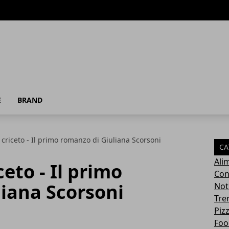
E
BRAND
 criceto - Il primo romanzo di Giuliana Scorsoni
CA
Ali
ceto - Il primo
Con
iana Scorsoni
Not
Tre
Pizz
Foo