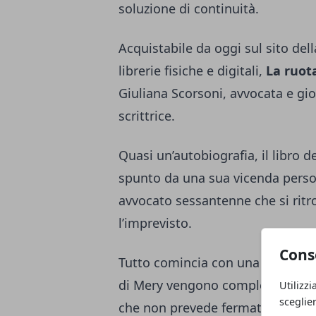
soluzione di continuità.
Acquistabile da oggi sul sito dell
librerie fisiche e digitali,
La ruot
Giuliana Scorsoni, avvocata e gi
scrittrice.
Quasi un’autobiografia, il libro 
spunto da una sua vicenda person
avvocato sessantenne che si ritro
l’imprevisto.
Cons
Tutto comincia con una reazione a
di Mery vengono completamente st
Utilizzi
sceglie
che non prevede fermate, la prota