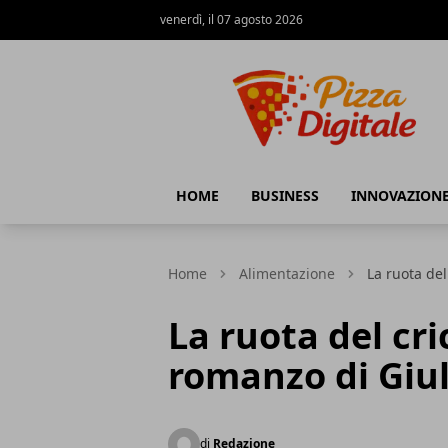
venerdì, il 07 agosto 2026
PizzaDigitale.it
HOME
BUSINESS
INNOVAZION
Home
Alimentazione
La ruota del
La ruota del cri
romanzo di Giul
di
Redazione