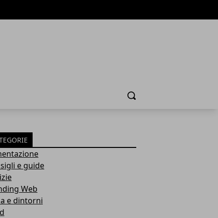
Cerca
TEGORIE
mentazione
sigli e guide
izie
nding Web
a e dintorni
d