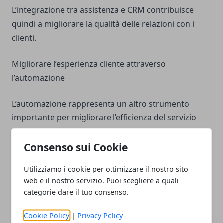
L’integrazione tra assistenza e CRM contribuisce
quindi a migliorare la qualità delle relazioni con i
clienti.
Migliorare l’esperienza cliente attraverso
l’automazione
L’automazione rappresenta un altro strumento
importante per migliorare l’efficienza del servizio
clienti. Molte attività ripetitive possono essere
gestite automaticamente attraverso sistemi digitali,
Consenso sui Cookie
permettendo agli operatori di concentrarsi su
Utilizziamo i cookie per ottimizzare il nostro sito
richieste più complesse.
web e il nostro servizio. Puoi scegliere a quali
categorie dare il tuo consenso.
Ad esempio, alcune piattaforme permettono di
inviare automaticamente aggiornamenti sullo stato
Cookie Policy
|
Privacy Policy