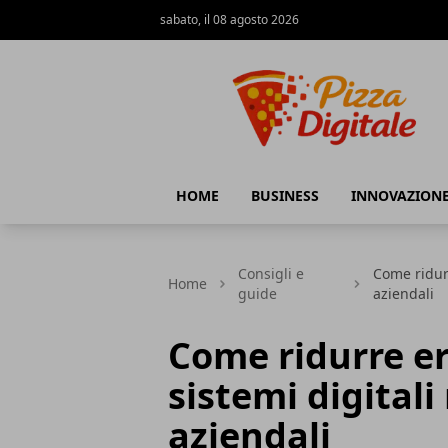
sabato, il 08 agosto 2026
PizzaDigitale.it
HOME
BUSINESS
INNOVAZION
Consigli e
Come ridurr
Home
guide
aziendali
Come ridurre er
sistemi digitali 
aziendali