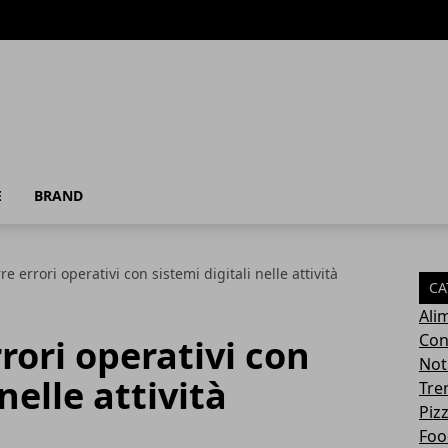
E
BRAND
e errori operativi con sistemi digitali nelle attività
CA
Ali
Con
rori operativi con
Not
nelle attività
Tre
Pizz
Foo