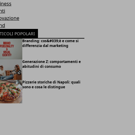
iness
nti
ovazione
nd
TICOLI POPOLARI
Branding: cos&#039;è e come si
differenzia dal marketing
Generazione Z: comportamenti e
abitudini di consumo
Pizzerie storiche di Napoli: quali
sono e cosa le distingue