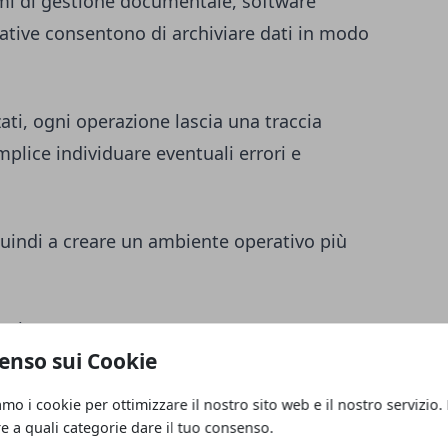
emi di gestione documentale, software
rative consentono di archiviare dati in modo
ati, ogni operazione lascia una traccia
mplice individuare eventuali errori e
quindi a creare un ambiente operativo più
ative
enso sui Cookie
ridurre gli errori riguarda la definizione
amo i cookie per ottimizzare il nostro sito web e il nostro servizio.
. Quando le attività vengono svolte
re a quali categorie dare il tuo consenso.