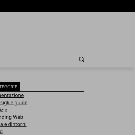
Cerca
TEGORIE
mentazione
sigli e guide
izie
nding Web
a e dintorni
d