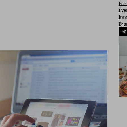
Bus
Eve
Inn
Bra
AR