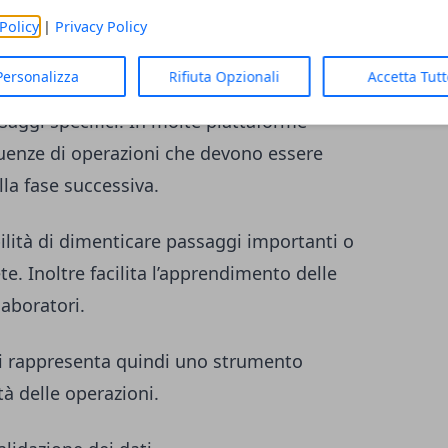
rsona a persona, aumenta il rischio di
Policy
|
Privacy Policy
Personalizza
Rifiuta Opzionali
Accetta Tut
reare flussi di lavoro standardizzati che
saggi specifici. In molte piattaforme
quenze di operazioni che devono essere
la fase successiva.
ilità di dimenticare passaggi importanti o
e. Inoltre facilita l’apprendimento delle
laboratori.
si rappresenta quindi uno strumento
ità delle operazioni.