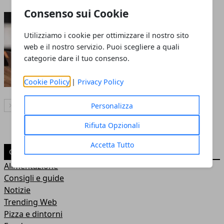
Consenso sui Cookie
Formazione professionale:
quando il minimo legale
Utilizziamo i cookie per ottimizzare il nostro sito
non basta più
web e il nostro servizio. Puoi scegliere a quali
categorie dare il tuo consenso.
Cookie Policy
|
Privacy Policy
Personalizza
Articolo Successivo
Rifiuta Opzionali
Accetta Tutto
CATEGORIE
Alimentazione
Consigli e guide
Notizie
Trending Web
Pizza e dintorni