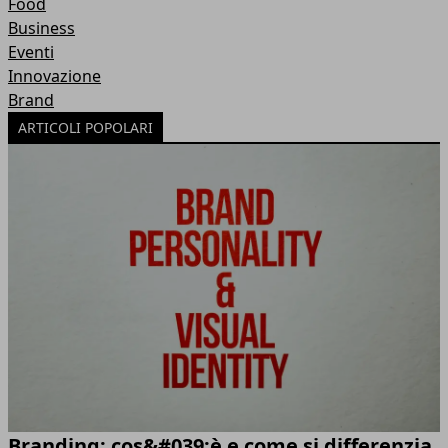
Food
Business
Eventi
Innovazione
Brand
ARTICOLI POPOLARI
Branding: cos&#039;è e come si differenzia