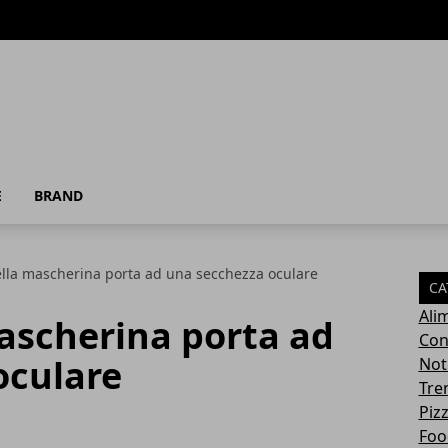
E
BRAND
della mascherina porta ad una secchezza oculare
CA
Ali
mascherina porta ad
Con
oculare
Not
Tre
Pizz
Foo