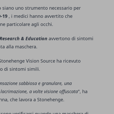
so siano uno strumento necessario per
-19
, i medici hanno avvertito che
e particolare agli occhi.
 Research & Education
avvertono di sintomi
ta alla maschera.
h Stonehenge Vision Source ha ricevuto
 di sintomi simili.
ensazione sabbiosa e granulare, una
 lacrimazione, a volte visione offuscata
", ha
nna, che lavora a Stonehenge.
ssono verificarsi quando una maschera di