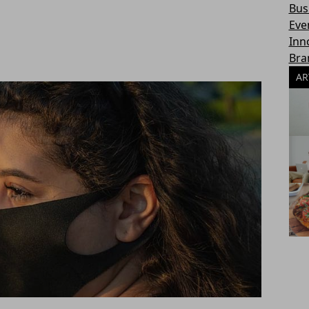
Bus
Eve
Inn
Bra
AR