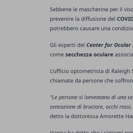
Sebbene le mascherine per il vi
prevenire la diffusione del
COVID
potrebbero causare una condizion
Gli esperti del
Center for Ocular
come
secchezza oculare
associa
L'ufficio optometrista di Raleig
chiamate da persone che soffrono
"
Le persone si lamentano di una s
sensazione di bruciore, occhi rossi,
detto la dottoressa Amorette Ha
Hanna ha detto che i sintomi po