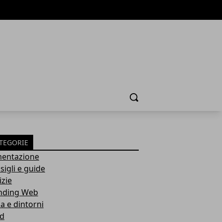
Cerca
TEGORIE
mentazione
sigli e guide
izie
nding Web
a e dintorni
d