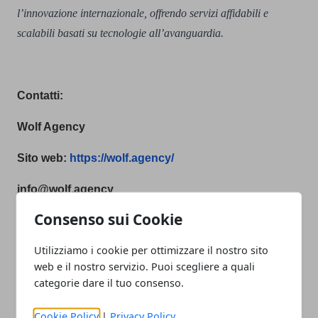
l’innovazione internazionale, offrendo servizi affidabili e
scalabili basati su tecnologie all’avanguardia.
Contatti:
Wolf Agency
Sito web:
https://wolf.agency/
info@wolf.agency
Consenso sui Cookie
Utilizziamo i cookie per ottimizzare il nostro sito
web e il nostro servizio. Puoi scegliere a quali
Facebook
Twitter
Whatsapp
categorie dare il tuo consenso.
Cookie Policy
|
Privacy Policy