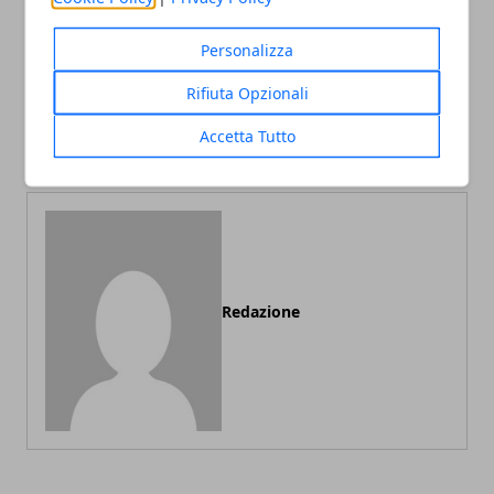
Personalizza
Articolo Precedente
Articolo Successivo
Life Cycle Management:
Rifiuta Opzionali
Lead Generation
dal lancio al ritiro del
Cos&#039;è e Come
Accetta Tutto
prodotto
Qualificare i Contatti
Redazione