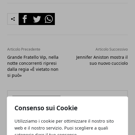
Facebook
Twitter
Whatsapp
Articolo Precedente
Articolo Successivo
Grande Fratello Vip, nella
Jennifer Aniston mostra il
notte concorrenti ripresi
suo nuovo cucciolo
dalla regia «È vietato non
si può»
Consenso sui Cookie
Utilizziamo i cookie per ottimizzare il nostro sito
Redazione
web e il nostro servizio. Puoi scegliere a quali
categorie dare il tuo consenso.