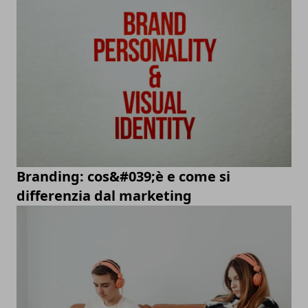
Branding: cos&#039;è e come si
differenzia dal marketing