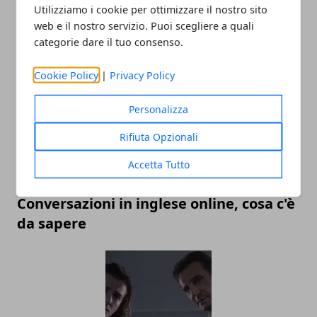
Internet telefonia mobile: ecco alcuni
Utilizziamo i cookie per ottimizzare il nostro sito
web e il nostro servizio. Puoi scegliere a quali
utili consigli per scegliere la migliore
categorie dare il tuo consenso.
offerta
Cookie Policy
|
Privacy Policy
Personalizza
Rifiuta Opzionali
Accetta Tutto
Conversazioni in inglese online, cosa c'è
da sapere