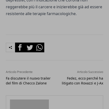
depressivi, con l'indicazione che Corona non
reggerebbe più il carcere e inizierebbe già ad essere
resistente alle terapie farmacologiche.
Facebook
Twitter
Whatsapp
Articolo Precedente
Articolo Successivo
Fa discutere il nuovo trailer
Fedez, ecco perché ha
del film di Checco Zalone
litigato con Rovazzi e J-Ax