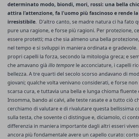
determinato modo, biondi, mori, rossi: una bella chi
attira l'attenzione, fa l'uomo più fascinoso e rende l
irresistibile
. D'altro canto, se madre natura ci ha fato 
pure una ragione, e forse più ragioni. Per protezione, c
essere protetti; ma che sia almeno una bella protezione
nel tempo e si sviluppi in maniera ordinata e gradevole
propri capelli la forza, secondo la mitologia greca; e se
che amavano già
illo tempore
le acconciature, i capelli ri
bellezza. A tre quarti del secolo scorso andavano di moda 
giovani; qualche volta venivano considerati, e forse non 
scarsa cura, e tuttavia una bella e lunga chioma fluente 
Insomma, bando ai calvi, alle teste rasate e a tutto ciò ch
cerchiamo di valutare e di rivalutare questa bellissima
sulla testa, che sovente ci distingue e, diciamolo, ci cont
differenzia in maniera importante dagli altri esseri viven
ancora più fondamentale avere un capello curato: corto