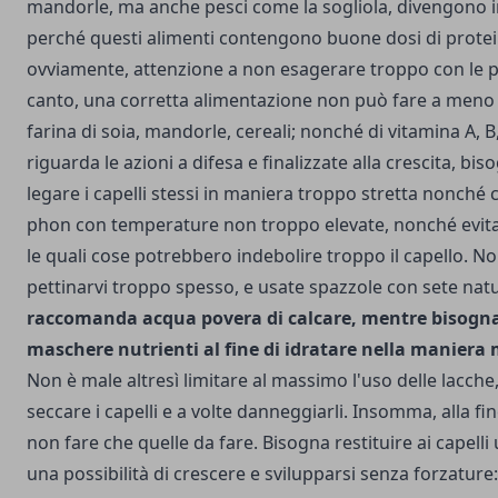
mandorle, ma anche pesci come la sogliola, divengono i
perché questi alimenti contengono buone dosi di protei
ovviamente, attenzione a non esagerare troppo con le pr
canto, una corretta alimentazione non può fare a meno di
farina di soia, mandorle, cereali; nonché di vitamina A, B
riguarda le azioni a difesa e finalizzate alla crescita, bi
legare i capelli stessi in maniera troppo stretta nonché ce
phon con temperature non troppo elevate, nonché evitar
le quali cose potrebbero indebolire troppo il capello. No
pettinarvi troppo spesso, e usate spazzole con sete natu
raccomanda acqua povera di calcare, mentre bisogna 
maschere nutrienti al fine di idratare nella maniera m
Non è male altresì limitare al massimo l'uso delle lacch
seccare i capelli e a volte danneggiarli. Insomma, alla fi
non fare che quelle da fare. Bisogna restituire ai capelli 
una possibilità di crescere e svilupparsi senza forzature: