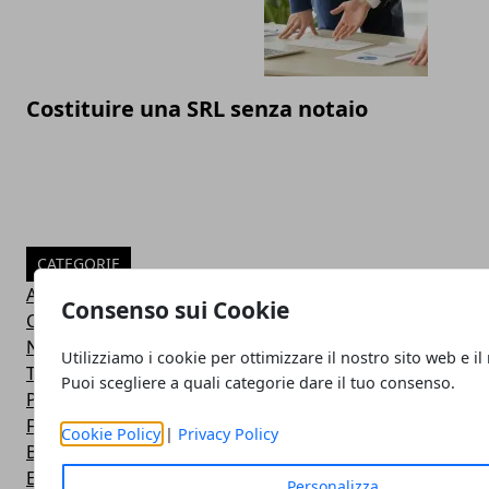
Costituire una SRL senza notaio
CATEGORIE
Alimentazione
Consenso sui Cookie
Consigli e guide
Notizie
Utilizziamo i cookie per ottimizzare il nostro sito web e il
Trending Web
Puoi scegliere a quali categorie dare il tuo consenso.
Pizza e dintorni
Food
Cookie Policy
|
Privacy Policy
Business
Eventi
Personalizza