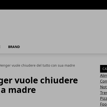
E
BRAND
enger vuole chiudere del tutto con sua madre
CA
Ali
er vuole chiudere
Con
sua madre
Not
Tre
Pizz
Foo