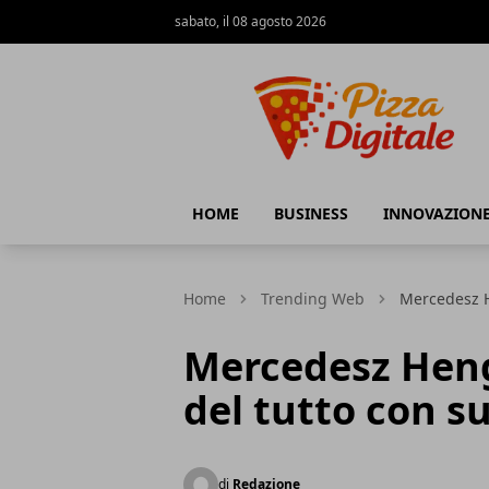
sabato, il 08 agosto 2026
PizzaDigitale.it
HOME
BUSINESS
INNOVAZION
Home
Trending Web
Mercedesz H
Mercedesz Heng
del tutto con 
di
Redazione