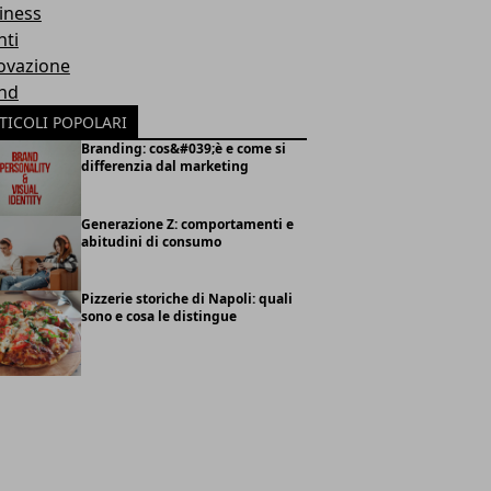
iness
nti
ovazione
nd
TICOLI POPOLARI
Branding: cos&#039;è e come si
differenzia dal marketing
Generazione Z: comportamenti e
abitudini di consumo
Pizzerie storiche di Napoli: quali
sono e cosa le distingue