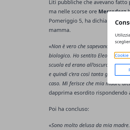
Liti pubbliche che avevano fatto 
ma nelle scorse ore
Mercedesz
Pomeriggio 5, ha dichiarato di no
Cons
mamma.
Utilizzi
sceglie
«
Non è vero che sapevano tutti che
biologico. Ho sentito Eleonora Gior
Cookie 
scuola ed erano all’oscuro di tutto
e quindi c’era così tanta gente con
caso. Mi ferisce che mia madre dica
dapprima esordito rispondendo 
Poi ha concluso:
«
Sono molto delusa da mia madre. 