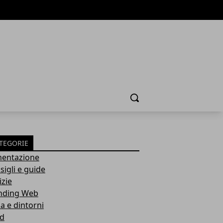
Cerca
TEGORIE
mentazione
sigli e guide
izie
nding Web
a e dintorni
d