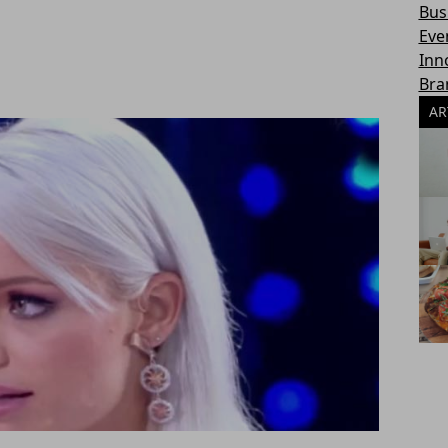
Bus
Eve
Inn
Bra
AR