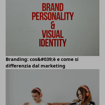
Branding: cos&#039;è e come si
differenzia dal marketing