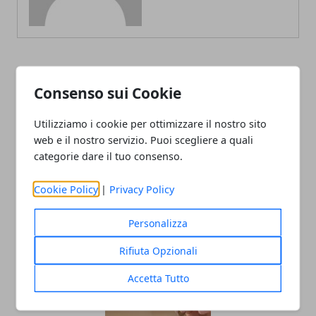
ARTICOLI CORRELATI
Consenso sui Cookie
Utilizziamo i cookie per ottimizzare il nostro sito
web e il nostro servizio. Puoi scegliere a quali
categorie dare il tuo consenso.
Cookie Policy
|
Privacy Policy
Personalizza
Gli allestimenti che parlano di te: idee
Rifiuta Opzionali
per eventi indimenticabili
Accetta Tutto