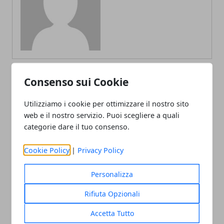
Consenso sui Cookie
ARTICOLI CORRELATI
Utilizziamo i cookie per ottimizzare il nostro sito
web e il nostro servizio. Puoi scegliere a quali
categorie dare il tuo consenso.
Cookie Policy
|
Privacy Policy
Personalizza
Rifiuta Opzionali
Gli allestimenti che parlano di te: idee
per eventi indimenticabili
Accetta Tutto