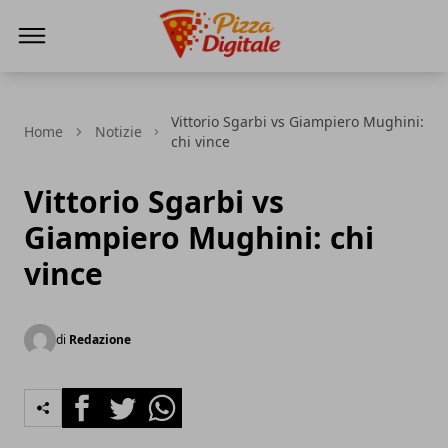
PizzaDigitale.it
Vittorio Sgarbi vs Giampiero Mughini:
Home
Notizie
chi vince
Vittorio Sgarbi vs
Giampiero Mughini: chi
vince
di
Redazione
Facebook
Twitter
Whatsapp