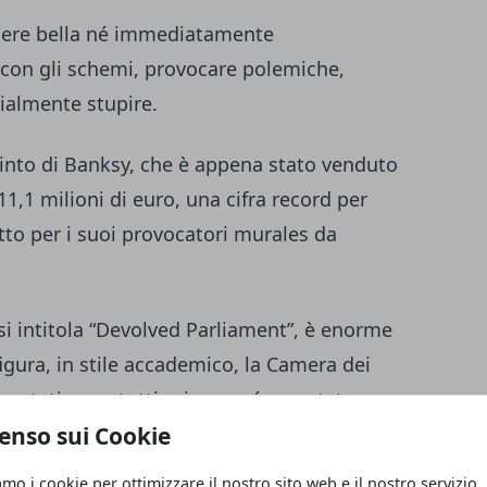
ssere bella né immediatamente
 con gli schemi, provocare polemiche,
zialmente stupire.
into di Banksy, che è appena stato venduto
11,1 milioni di euro, una cifra record per
utto per i suoi provocatori murales da
 si intitola “Devolved Parliament”, è enorme
figura, in stile accademico, la Camera dei
eputati sono tutti scimpanzé, era stata
e al massimo.
enso sui Cookie
amo i cookie per ottimizzare il nostro sito web e il nostro servizio.