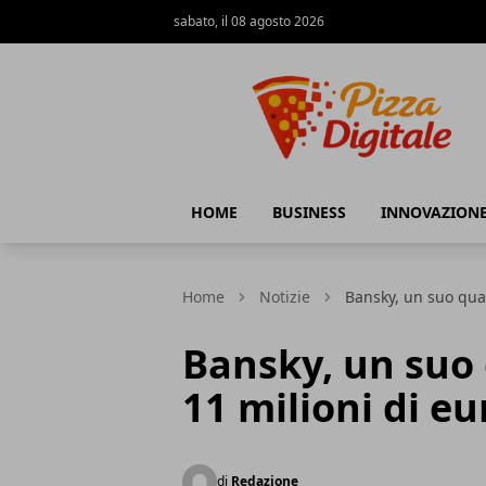
sabato, il 08 agosto 2026
PizzaDigitale.it
HOME
BUSINESS
INNOVAZION
Home
Notizie
Bansky, un suo qua
Bansky, un suo
11 milioni di eu
di
Redazione