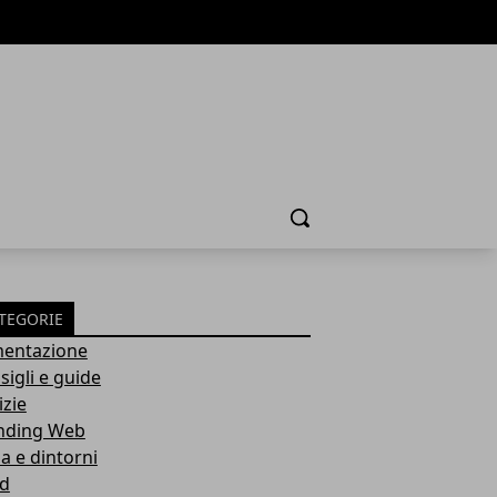
Cerca
TEGORIE
mentazione
sigli e guide
izie
nding Web
a e dintorni
d