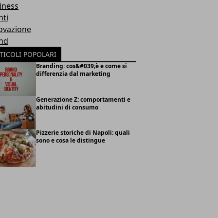
iness
nti
ovazione
nd
TICOLI POPOLARI
Branding: cos&#039;è e come si
differenzia dal marketing
Generazione Z: comportamenti e
abitudini di consumo
Pizzerie storiche di Napoli: quali
sono e cosa le distingue