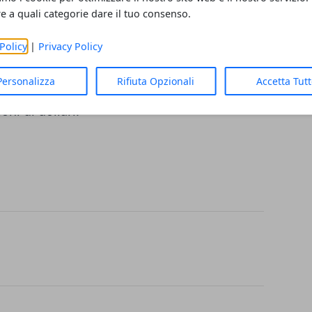
è rimasto tanto incantato che le puntate
re a quali categorie dare il tuo consenso.
come la cifra che si è quintuplicata.
Policy
|
Privacy Policy
te record per un'opera di Banksy
Personalizza
Rifiuta Opzionali
Accetta Tut
, che nel 2008 andò all'incanto per
oni di dollari.