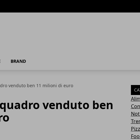
E
BRAND
dro venduto ben 11 milioni di euro
CA
Ali
 quadro venduto ben
Con
ro
Not
Tre
Pizz
Foo