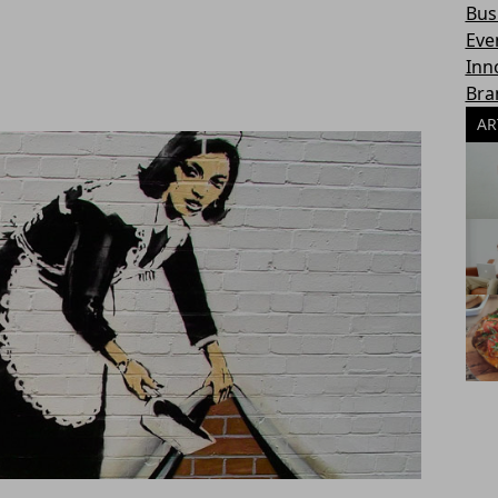
Bus
Eve
Inn
Bra
AR