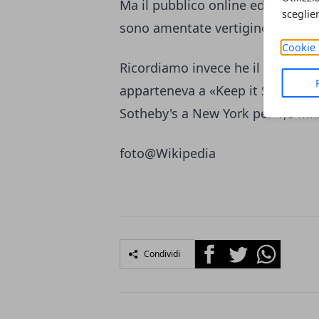
Ma il pubblico online ed in sala 
sceglie
sono amentate vertiginosamente, 
Cookie 
Ricordiamo invece he il preceden
apparteneva a «Keep it Spotless»
Sotheby's a New York per 1,8 mili
foto@
Wikipedia
Facebook
Twitter
Whatsapp
Condividi