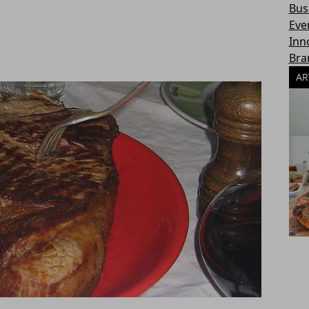
Bus
Eve
Inn
Bra
AR