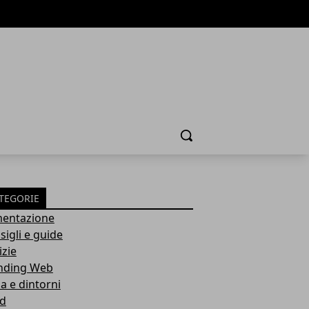
Cerca
TEGORIE
mentazione
sigli e guide
izie
nding Web
a e dintorni
d