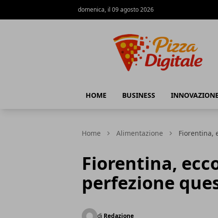
domenica, il 09 agosto 2026
PizzaDigitale.it
HOME
BUSINESS
INNOVAZION
Home
Alimentazione
Fiorentina,
Fiorentina, ecc
perfezione ques
di
Redazione