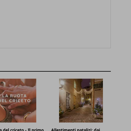
 del criceto - Il primo
Allestimenti natalizi: dai