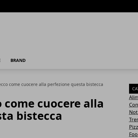
E
BRAND
 ecco come cuocere alla perfezione questa bistecca
CA
Ali
o come cuocere alla
Con
ta bistecca
Not
Tre
Pizz
Foo