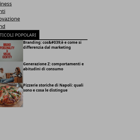
iness
nti
ovazione
nd
TICOLI POPOLARI
Branding: cos&#039;è e come si
differenzia dal marketing
Generazione Z: comportamenti e
abitudini di consumo
Pizzerie storiche di Napoli: quali
sono e cosa le distingue