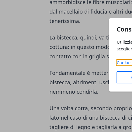
ammorbidisce le fibre muscolari: 
dal macellaio di fiducia e altri d
tenerissima.
Cons
La bistecca, quindi, va tirata fuo
Utilizzi
cottura: in questo modo la tempe
sceglie
contatto con la griglia si eviter
Cookie 
Fondamentale è mettere la carne 
bistecca, altrimenti usciranno f
nemmeno condirla.
Una volta cotta, secondo proprio
lato nel caso di una bistecca di c
tagliere di legno e tagliarla a gr