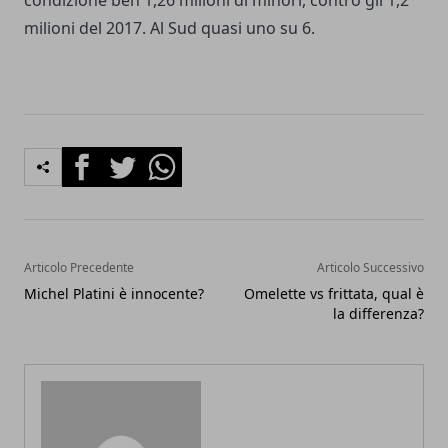
condizione ben 1,26 milioni di minori, contro gli 1,2
milioni del 2017. Al Sud quasi uno su 6.
Facebook
Twitter
Whatsapp
Articolo Precedente
Articolo Successivo
Michel Platini è innocente?
Omelette vs frittata, qual è
la differenza?