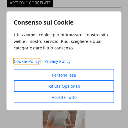
ARTICOLI CORRELATI
Consenso sui Cookie
Utilizziamo i cookie per ottimizzare il nostro sito
web e il nostro servizio. Puoi scegliere a quali
categorie dare il tuo consenso.
Cookie Policy
|
Privacy Policy
Internet telefonia mobile: ecco alcuni
utili consigli per scegliere la migliore
Personalizza
offerta
Rifiuta Opzionali
Accetta Tutto