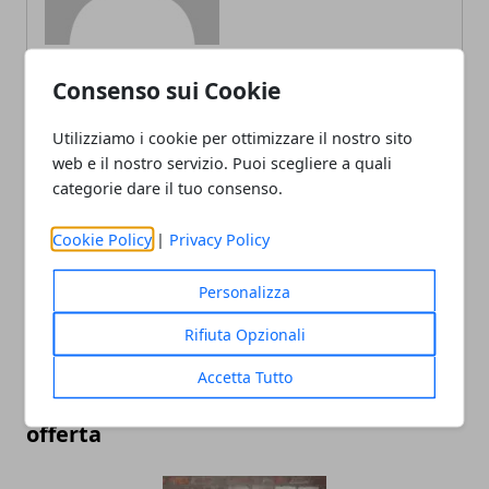
Consenso sui Cookie
ARTICOLI CORRELATI
Utilizziamo i cookie per ottimizzare il nostro sito
web e il nostro servizio. Puoi scegliere a quali
categorie dare il tuo consenso.
Cookie Policy
|
Privacy Policy
Personalizza
Rifiuta Opzionali
Internet telefonia mobile: ecco alcuni
Accetta Tutto
utili consigli per scegliere la migliore
offerta