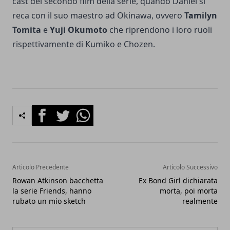
cast del secondo film della serie, quando Daniel si
reca con il suo maestro ad Okinawa, ovvero
Tamilyn
Tomita
e
Yuji Okumoto
che riprendono i loro ruoli
rispettivamente di Kumiko e Chozen.
Facebook
Twitter
Whatsapp
Articolo Precedente
Articolo Successivo
Rowan Atkinson bacchetta
Ex Bond Girl dichiarata
la serie Friends, hanno
morta, poi morta
rubato un mio sketch
realmente