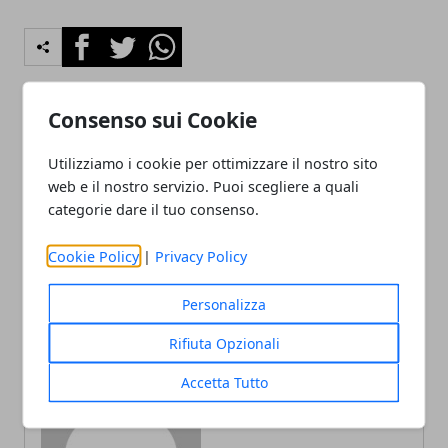
Facebook
Twitter
Whatsapp
Consenso sui Cookie
Articolo Precedente
Articolo Successivo
Utilizziamo i cookie per ottimizzare il nostro sito
Isola dei Famosi, impazza il
Il segreto anticipazioni dal
web e il nostro servizio. Puoi scegliere a quali
toto-concorrenti
22 al 28 dicembre 2018
categorie dare il tuo consenso.
Cookie Policy
|
Privacy Policy
Personalizza
Rifiuta Opzionali
Redazione
Accetta Tutto