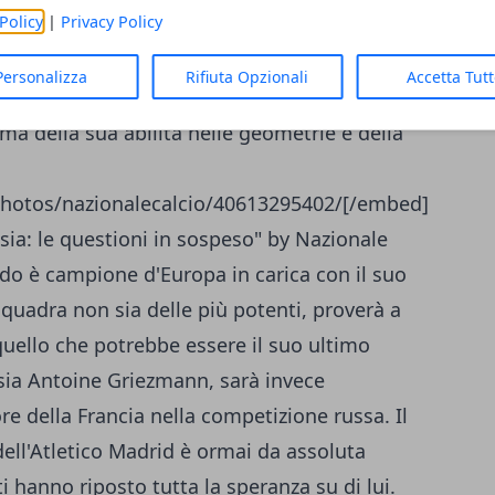
Policy
|
Privacy Policy
ica punterà invece, come da copione,
he a trent'anni sta vivendo al Barça una
Personalizza
Rifiuta Opzionali
Accetta Tut
i visto realizzativo che anche di assist e di
rma della sua abilità nelle geometrie e della
photos/nazionalecalcio/40613295402/[/embed]
sia: le questioni in sospeso"
by Nazionale
ldo è campione d'Europa in carica con il suo
quadra non sia delle più potenti, proverà a
 quello che potrebbe essere il suo ultimo
sia Antoine Griezmann, sarà invece
re della Francia nella competizione russa. Il
 dell'Atletico Madrid è ormai da assoluta
i hanno riposto tutta la speranza su di lui.