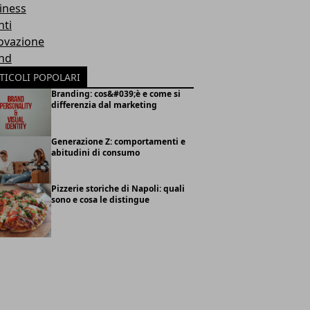
iness
nti
ovazione
nd
TICOLI POPOLARI
Branding: cos&#039;è e come si
differenzia dal marketing
Generazione Z: comportamenti e
abitudini di consumo
Pizzerie storiche di Napoli: quali
sono e cosa le distingue