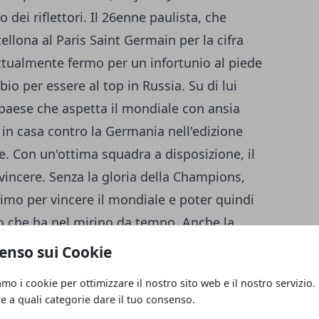
 dei riflettori. Il 26enne paulista, che
ellona al Paris Saint Germain per la cifra
attualmente fermo per un infortunio al piede
o per essere al top in Russia. Su di lui
 paese che aspetta il mondiale con ansia
 in casa contro la Germania
nell'edizione
le. Con un'ottima squadra a disposizione, il
 vincere. Senza la gloria della Champions,
simo per vincere il mondiale e poter quindi
lo che ha nel mirino da tempo. Anche la
 tra le principali candidate al titolo e,
enso sui Cookie
quadra, sarà il genio del trequartista Mesut
amo i cookie per ottimizzare il nostro sito web e il nostro servizio.
recupero definitivo del grande portiere
re a quali categorie dare il tuo consenso.
ato per un problema alla schiena.