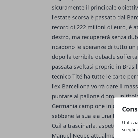
sicuramente il principale obiettivo
l'estate scorsa è passato dal Barc
record di 222 milioni di euro, è 
destro, ma recupererà senza dubbi
ricadono le speranze di tutto un
dopo la terribile
debacle sofferta
passata svoltasi proprio in Brasi
tecnico Tité ha tutte le carte per
l'ex Barcellona vorrà dare il mas
puntare al pallone d'oro, un tito
Germania campione in carica figura
Cons
sebbene la sua sia una forza di s
Utilizzi
Ozil a trascinarla, aspettando il 
sceglie
Manuel Neuer, attualmente blocc