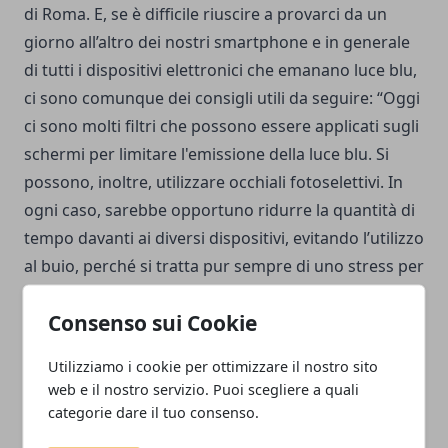
di Roma. E, se è difficile riuscire a provarci da un
giorno all’altro dei nostri smartphone e in generale
di tutti i dispositivi elettronici che emanano luce blu,
ci sono comunque dei consigli utili da seguire: “Oggi
ci sono molti filtri che possono essere applicati sugli
schermi per limitare l'emissione della luce blu. Si
possono, inoltre, utilizzare occhiali fotoselettivi. In
ogni caso, sarebbe opportuno ridurre la quantità di
tempo davanti ai diversi dispositivi, evitando l’utilizzo
al buio, perché si tratta pur sempre di uno stress per
il sistema visivo", conclude la dottoressa Fasciani.
Consenso sui Cookie
Utilizziamo i cookie per ottimizzare il nostro sito
web e il nostro servizio. Puoi scegliere a quali
categorie dare il tuo consenso.
Facebook
Twitter
Whatsapp