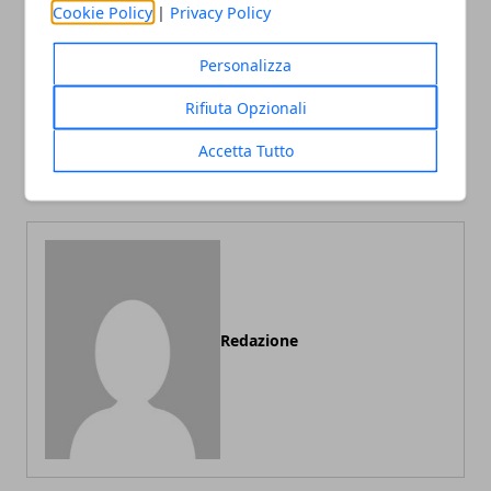
Cookie Policy
|
Privacy Policy
Personalizza
Articolo Precedente
Articolo Successivo
Rifiuta Opzionali
Keplero scopre ben 44
Fake News sono
esopianeti
estremamente deleteri per
Accetta Tutto
la scienza e la ricerca
Redazione