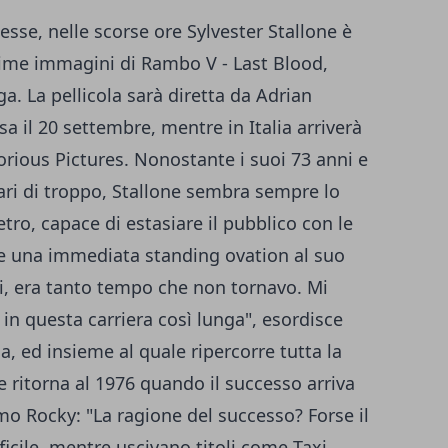
messe, nelle scorse ore Sylvester Stallone è
rime immagini di Rambo V - Last Blood,
a. La pellicola sarà diretta da Adrian
 il 20 settembre, mentre in Italia arriverà
orious Pictures. Nonostante i suoi 73 anni e
ri di troppo, Stallone sembra sempre lo
tro, capace di estasiare il pubblico con le
re una immediata standing ovation al suo
ui, era tanto tempo che non tornavo. Mi
 in questa carriera così lunga", esordisce
a, ed insieme al quale ripercorre tutta la
re ritorna al 1976 quando il successo arriva
imo Rocky: "La ragione del successo? Forse il
icile, mentre uscivano titoli come Taxi