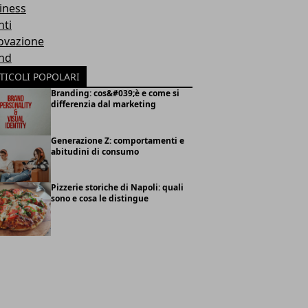
iness
nti
ovazione
nd
TICOLI POPOLARI
Branding: cos&#039;è e come si
differenzia dal marketing
Generazione Z: comportamenti e
abitudini di consumo
Pizzerie storiche di Napoli: quali
sono e cosa le distingue