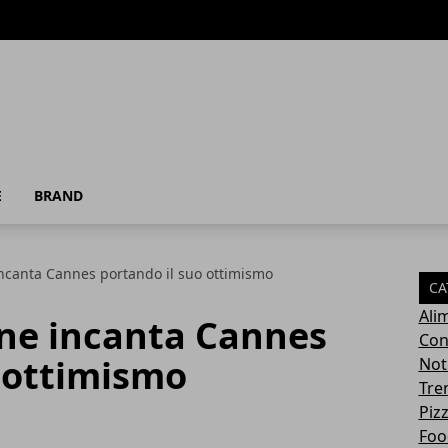
E
BRAND
incanta Cannes portando il suo ottimismo
CA
Ali
one incanta Cannes
Con
o ottimismo
Not
Tre
Pizz
Foo