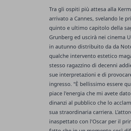
Tra gli ospiti più attesa alla Ker
arrivato a Cannes, svelando le p
quinto e ultimo capitolo della sag
Grunberg ed uscirà nei cinema Usa
in autunno distribuito da da Not
qualche intervento estetico maga
stesso ragazzino di decenni addie
sue interpretazioni e di provoca
ingresso. "È bellissimo essere q
piace l'energia che mi avete dato
dinanzi al pubblico che lo acclam
sua straordinaria carriera. L’atto
inaspettato con l'Oscar per il pr
fatto che in un momento così diff