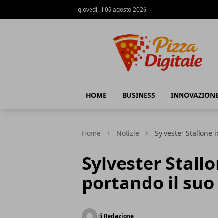
giovedì, il 06 agosto 2026
PizzaDigitale.it
HOME
BUSINESS
INNOVAZION
Home
Notizie
Sylvester Stallone 
Sylvester Stall
portando il su
di
Redazione