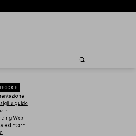
Cerca
TEGORIE
mentazione
sigli e guide
izie
nding Web
a e dintorni
d