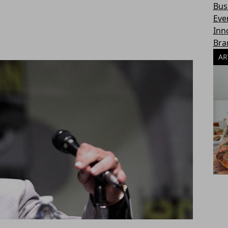
Bus
Eve
Inn
Bra
AR