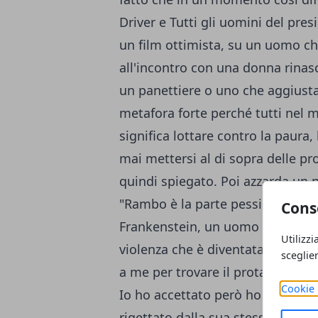
Driver e Tutti gli uomini del pres
un film ottimista, su un uomo ch
all'incontro con una donna rinas
un panettiere o uno che aggiusta
metafora forte perché tutti nel
significa lottare contro la paura,
mai mettersi al di sopra delle pr
quindi spiegato. Poi azzarda un p
"Rambo è la parte pessimista, do
Cons
Frankenstein, un uomo che alla fi
Utilizzi
violenza che è diventata. Io vole
sceglie
a me per trovare il protagonista 
Cookie 
Io ho accettato però ho proposto 
rigettato dalla sua stessa madre,