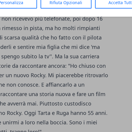
Personalizza
Rifiuta Opzionali
Accetta Tut
, nel 1990, è stato un disastro, ero
, non ricevevo più telefonate, poi dopo 16
 rimesso in pista, ma ho molti rimpianti
di scarsa qualità che ho fatto con il pilota
derli e sentire mia figlia che mi dice 'ma
 spengo subito la tv''. Ma la sua carriera
storie da raccontare ancora: "Ho chiuso con
er un nuovo Rocky. Mi piacerebbe ritrovarlo
che non conosce. E affiancarlo a un
raccontare una storia nuova e fare un film
he avverrà mai. Piuttosto custodisco
mo Rocky. Oggi Tarta e Ruga hanno 55 anni.
e unirmi a loro nella boccia. Sono i miei
tti, tranne loro!".