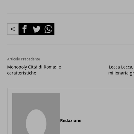
Facebook
Twitter
Whatsapp
Articolo Precedente
Monopoly Città di Roma: le
Lecca Lecca
caratteristiche
milionaria gr
Redazione