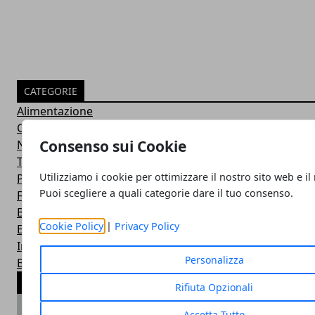
CATEGORIE
Alimentazione
Consigli e guide
Consenso sui Cookie
Notizie
Trending Web
Utilizziamo i cookie per ottimizzare il nostro sito web e il
Pizza e dintorni
Puoi scegliere a quali categorie dare il tuo consenso.
Food
Business
Cookie Policy
|
Privacy Policy
Eventi
Innovazione
Personalizza
Brand
ARTICOLI POPOLARI
Rifiuta Opzionali
Accetta Tutto